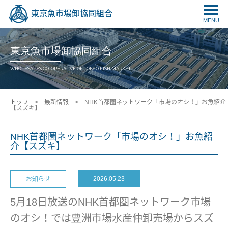
東京魚市場卸協同組合
MENU
東京魚市場卸協同組合
WHOLESALES CO-OPERATIVE OF TOKYO FISH MARKET
トップ
>
最新情報
> NHK首都圏ネットワーク「市場のオシ！」お魚紹介
【スズキ】
NHK首都圏ネットワーク「市場のオシ！」お魚紹
介【スズキ】
2026.05.23
お知らせ
5月18日放送のNHK首都圏ネットワーク市場
のオシ！では豊洲市場水産仲卸売場からスズ