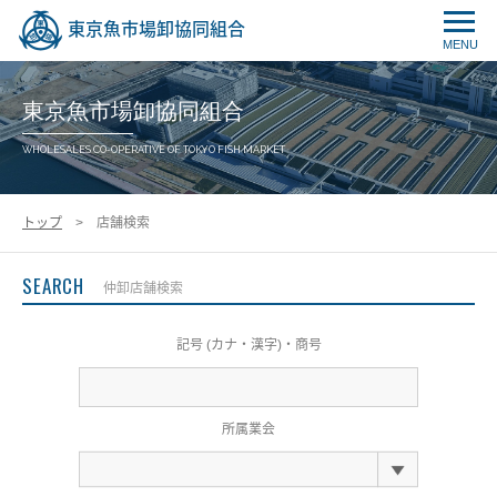
東京魚市場卸協同組合
MENU
東京魚市場卸協同組合
WHOLESALES CO-OPERATIVE OF TOKYO FISH MARKET
トップ
> 店舗検索
SEARCH
仲卸店舗検索
記号 (カナ・漢字)・商号
所属業会